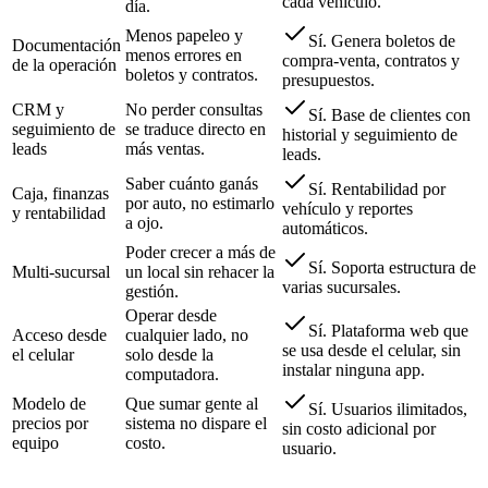
cada vehículo.
día.
Menos papeleo y
Sí. Genera boletos de
Documentación
menos errores en
compra-venta, contratos y
de la operación
boletos y contratos.
presupuestos.
CRM y
No perder consultas
Sí. Base de clientes con
seguimiento de
se traduce directo en
historial y seguimiento de
leads
más ventas.
leads.
Saber cuánto ganás
Sí. Rentabilidad por
Caja, finanzas
por auto, no estimarlo
vehículo y reportes
y rentabilidad
a ojo.
automáticos.
Poder crecer a más de
Sí. Soporta estructura de
Multi-sucursal
un local sin rehacer la
varias sucursales.
gestión.
Operar desde
Sí. Plataforma web que
Acceso desde
cualquier lado, no
se usa desde el celular, sin
el celular
solo desde la
instalar ninguna app.
computadora.
Modelo de
Que sumar gente al
Sí. Usuarios ilimitados,
precios por
sistema no dispare el
sin costo adicional por
equipo
costo.
usuario.